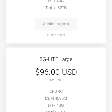
Disk 40G
Traffic 32TB
Assinar agora
0 Disponível
SG-LITE Large
$96.00 USD
por mês
CPU 4C
MEM 4096M
Disk 40G