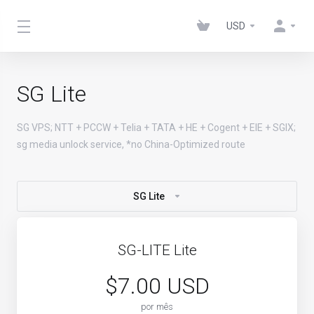
USD
SG Lite
SG VPS; NTT + PCCW + Telia + TATA + HE + Cogent + EIE + SGIX;
sg media unlock service, *no China-Optimized route
SG Lite
SG-LITE Lite
$7.00 USD
por mês