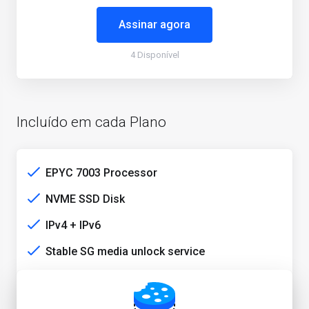
Assinar agora
4 Disponível
Incluído em cada Plano
EPYC 7003 Processor
NVME SSD Disk
IPv4 + IPv6
Stable SG media unlock service
NTT + PCCW + Telia + TATA + HE + Cogent +
EIE + SGIX