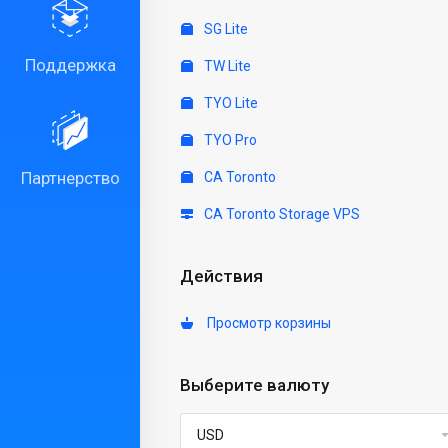
SG Lite
Поддержка
TW Lite
TYO Lite
TYO Pro
Партнерство
CA Toronto
CA Toronto Storage VPS
Действия
Просмотр корзины
Выберите валюту