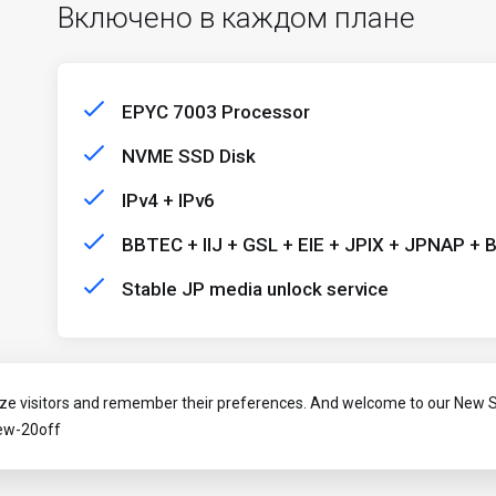
Включено в каждом плане
EPYC 7003 Processor
NVME SSD Disk
IPv4 + IPv6
BBTEC + IIJ + GSL + EIE + JPIX + JPNAP + 
Stable JP media unlock service
ze visitors and remember their preferences. And welcome to our New S
new-20off
.