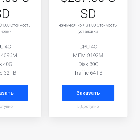
SD
SD
$1.00 Стоимость
ежемесячно + $1.00 Стоимость
ановки
установки
U 4C
CPU 4C
 4096M
MEM 8192M
k 40G
Disk 80G
ic 32TB
Traffic 64TB
азать
Заказать
ступно
5 Доступно