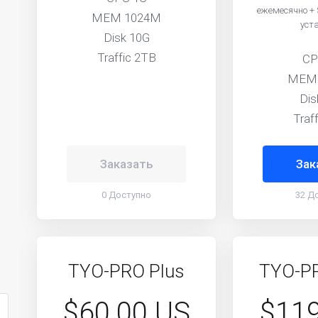
ежемесячно + 
MEM 1024M
уст
Disk 10G
Traffic 2TB
CP
MEM
Dis
Traf
Заказать
Зак
0 Доступно
32 Д
TYO-PRO Plus
TYO-PR
$60.00 US
$119