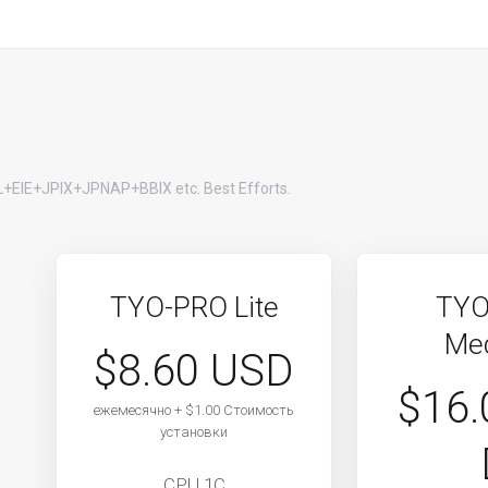
SL+EIE+JPIX+JPNAP+BBIX etc. Best Efforts.
TYO-PRO Lite
TYO
Me
$8.60 USD
$16.
ежемесячно + $1.00 Стоимость
установки
CPU 1C