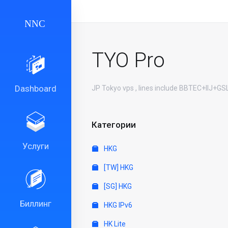
TYO Pro
Dashboard
JP Tokyo vps , lines include BBTEC+IIJ+G
Категории
Услуги
HKG
[TW] HKG
[SG] HKG
Биллинг
HKG IPv6
HK Lite