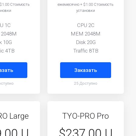
$1.00 Стоимость
ежемесячно + $1.00 Стоимость
ановки
установки
U 1C
CPU 2C
 2048M
MEM 2048M
k 10G
Disk 20G
fic 4TB
Traffic 8TB
азать
Заказать
оступно
25 Доступно
O Large
TYO-PRO Pro
.00 U
$237.00 U