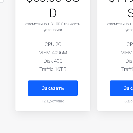
D
ежемесячно + $1.00 Стоимость
ежемесячно + 
установки
уст
CPU 2C
CP
MEM 4096M
MEM
Disk 40G
Dis
Traffic 16TB
Traff
Заказать
Зак
12 Доступно
6 До