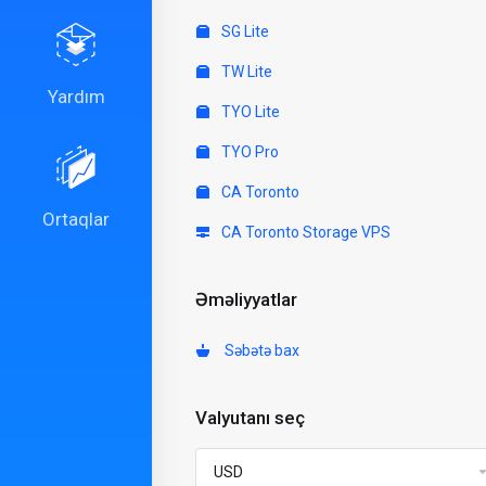
SG Lite
TW Lite
Yardım
TYO Lite
TYO Pro
CA Toronto
Ortaqlar
CA Toronto Storage VPS
Əməliyyatlar
Səbətə bax
Valyutanı seç