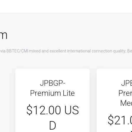
um
 via BBTEC/CMI mixed and excellent international connection quality; Be
JPBGP-
JP
Premium Lite
Pre
Me
$12.00 US
$21.
D