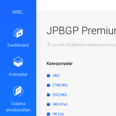
JPBGP Premi
Dashboard
JP vps with CN direction optimized routing
Kateqoriyalar
Xidmətlər
HKG
[TW] HKG
[SG] HKG
Ödəmə
HKG IPv6
əməliyyatları
HK Lite