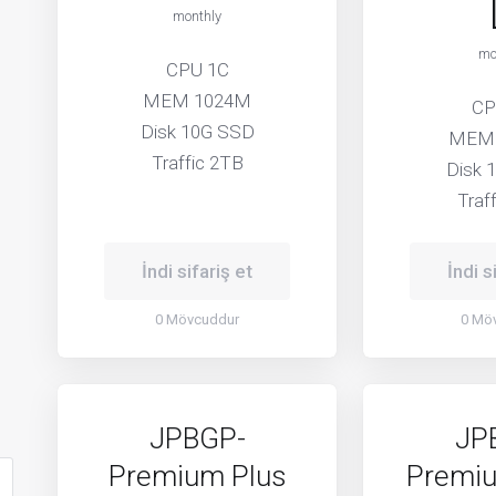
monthly
mo
CPU 1C
MEM 1024M
CP
Disk 10G SSD
MEM
Traffic 2TB
Disk 
Traf
İndi sifariş et
İndi s
0 Mövcuddur
0 Mö
JPBGP-
JP
Premium Plus
Premiu