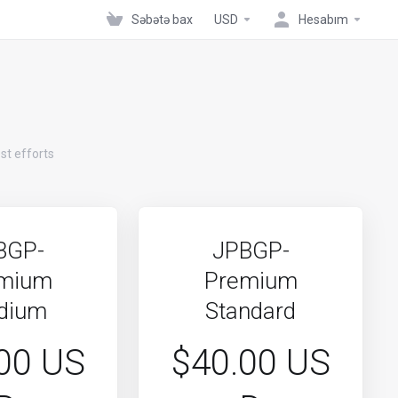
Səbətə bax
USD
Hesabım
st efforts
BGP-
JPBGP-
mium
Premium
dium
Standard
00 US
$40.00 US