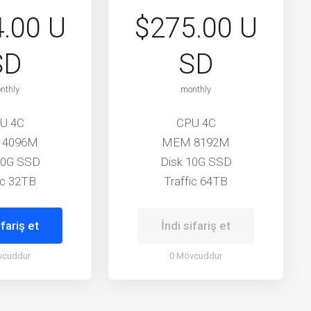
.00 U
$275.00 U
SD
SD
nthly
monthly
U 4C
CPU 4C
 4096M
MEM 8192M
10G SSD
Disk 10G SSD
ic 32TB
Traffic 64TB
ifariş et
İndi sifariş et
vcuddur
0 Mövcuddur