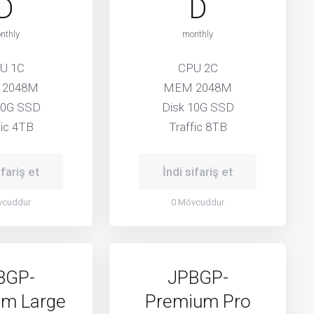
D
D
nthly
monthly
U 1C
CPU 2C
 2048M
MEM 2048M
10G SSD
Disk 10G SSD
fic 4TB
Traffic 8TB
ifariş et
İndi sifariş et
vcuddur
0 Mövcuddur
BGP-
JPBGP-
m Large
Premium Pro