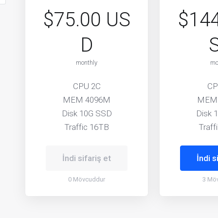
$75.00 US
$144
D
monthly
mo
CPU 2C
CP
MEM 4096M
MEM
Disk 10G SSD
Disk 
Traffic 16TB
Traff
İndi sifariş et
İndi s
0 Mövcuddur
3 Mö