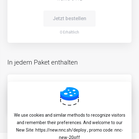
Jetzt bestellen
0 Erhältlich
In jedem Paket enthalten
CN direction optimized routing via BBTEC/CMI
mixed
JP game & media unlock service
We use cookies and similar methods to recognize visitors
and remember their preferences. And welcome to our
New Site: https://new.nnc.sh/deploy , promo code: nnc-
new-20off