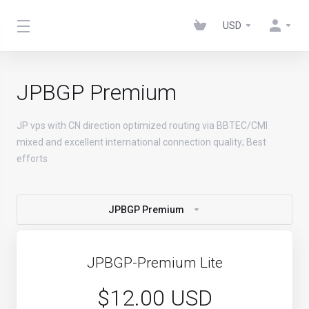
USD
JPBGP Premium
JP vps with CN direction optimized routing via BBTEC/CMI
mixed and excellent international connection quality; Best
efforts
JPBGP Premium
JPBGP-Premium Lite
$12.00 USD